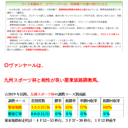
◎ヴァンヤールは、
九州スポーツ
杯
と相性が良い
栗東
坂路調教馬。