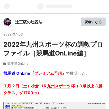
辻三蔵の辻説法
読者になる
2022
-
07
-
03
2022年九州スポーツ杯の調教プロ
ファイル［競馬道OnLine編］
競馬道OnLine
競馬道 OnLine
『プレミアム予想』
で推奨した、
７月２
日（土）小倉11Ｒ
九州スポーツ
杯（３歳以上３勝
クラス、ダ1700ｍ）。