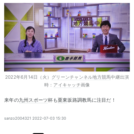
2022年6月14日（火）
グリーンチャンネル
地方競馬
中継出演
時：
アイキャッチ
画像
来年の
九州スポーツ
杯も
栗東
坂路調教馬に注目だ！
sanzo2004321
2022-07-03 15:30